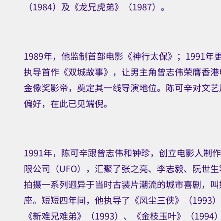
（1984）及《龙兄虎弟》（1987）。
1989年，他监制首部电影《神行太保》；1991年
执导首作《双城故事》，让男主角曾志伟荣膺香港
金像奖影帝，奠定其一线导演地位。陈可辛对文艺
偏好，在此已见端倪。
1991年，陈可辛跟曾志伟和钟珍，创立电影人制
限公司（UFO），汇聚了张之亮、李志毅、阮世生
拍摄一系列迥异于当时古装片潮流的城市喜剧，叫
座。短短四年间，他执导了《风尘三侠》（1993
《新难兄难弟》（1993）、《金枝玉叶》（1994