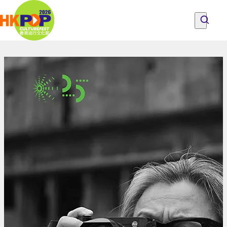
Skip to main content
星
级
探索节目、人们与地点
所有节目
关于香港流行文化节
影
探索节目、人们与地点
成为流行文化节之友
意见
谈
──
陈
可
辛
|