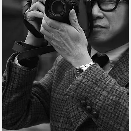
香
港
流
行
文
化
节