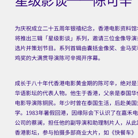
香港电影资料馆电影院
节目查询: 2739 2139
为庆祝成立二十五周年银禧纪念，香港电影资料馆
详情
$60
将推出三辑「星级影谈」系列，邀请三位金像导演
门票4月24日起于城市售票网发售。
选片并策划节目。系列首辑由囊括金像奖、金马奖
按此参阅活动详情
鸡奖的大满贯导演陈可辛揭开序幕。
意见
成长于八十年代香港电影黄金期的陈可辛，绝对是
华语影坛的代表人物。他生于香港，父亲是泰国华
电影导演陈铜民。年少时曾在泰国生活，后赴美国
学。1983年暑假回港，因缘际会下认识了在嘉禾
公司的蔡澜，担任他的副导演和助理制片人，从此
香港影坛，参与拍摄多部商业大片，如《快餐车》