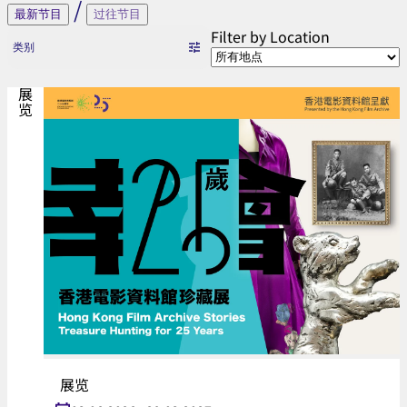
文
/
最新节目
过往节目
化
Filter by Location
类别
节
展览
展览