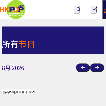
Skip to main content
所
有
探索节目、人们与地点
所有节目
关于香港流行文化节
节
探索节目、人们与地点
成为流行文化节之友
意见
所有
节目
目
|
香
8月 2026
港
流
行