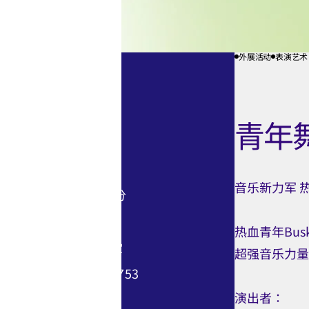
外展活动
表演艺术
活动资​​讯
25.04.2026 (六)
青年舞
16.05.2026 (六)
06.06.2026 (六)
音乐新力军 
下午3时至4时30分
节目长约1.5小时。
热血青年Buske
香港文化中心大堂
超强音乐力量
节目查询: 2395 5753
演出者∶
免费入场