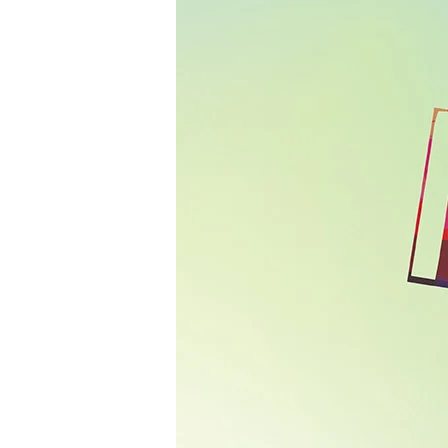
—
周
末
拉
阔
音
乐