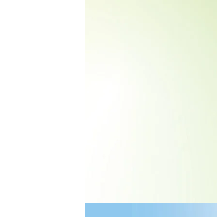
会
|
香
港
流
行