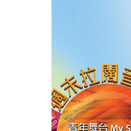
文
化
节