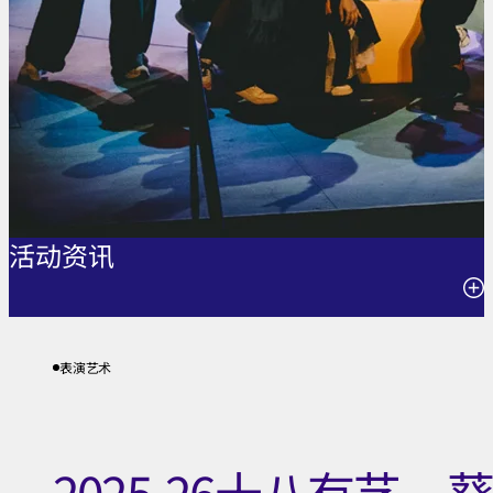
—
葵
青
3.0》
无
活动资​​讯
伴
奏
06.04.2026
合
表演艺术
下午3时至4时30分
唱
节目长约1小时30分钟，不设中场休息。
音
2025-26十八有艺─
葵青剧院演艺厅