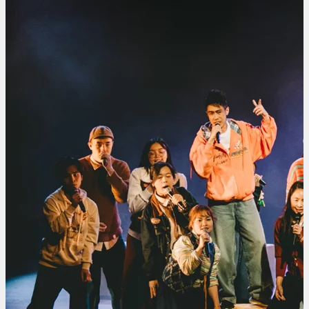
社
区
演
艺
计
划
—
《声
的
形
状