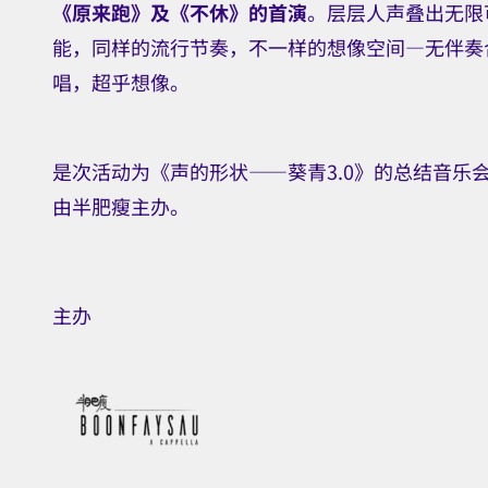
港
《原来跑》及《不休》的首演
。层层人声叠出无限
能，同样的流行节奏，不一样的想像空间—无伴奏
流
唱，超乎想像。
行
文
是次活动为《声的形状——葵青3.0》的总结音乐
化
由半肥瘦主办。
节
主办