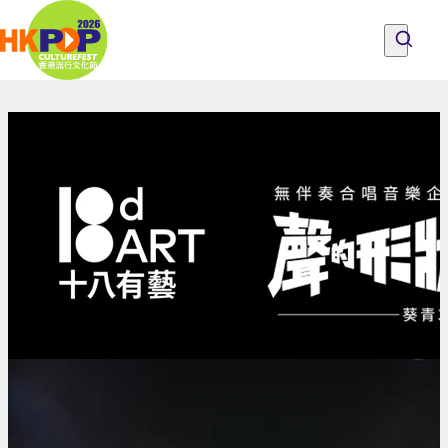
Skip to main content
2025-
26
探索节目、人们与地点
所有节目
关于香港流行文化节
十
探索节目、人们与地点
成为流行文化节之友
意见
八
有
艺
─
葵
青