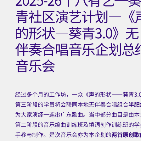
乐
青社区演艺计划—《
节目查询: 9549 0954
企
凭票免费入场
的形状—葵青3.0》无
按此参阅活动详情
划
伴奏合唱音乐企划总
意见
总
音乐会
结
音
乐
经过多个月的工作坊，一众《声的形状——葵青3.
会
第三阶段的学员将会联同本地无伴奏合唱组合
半肥
为大家演绎一连串广东歌曲。当中部分曲目是由本
|
第二阶段的音乐编曲训练班及填词创作训练班的学
香
手参与制作。是次音乐会亦为本企划的
两首原创歌