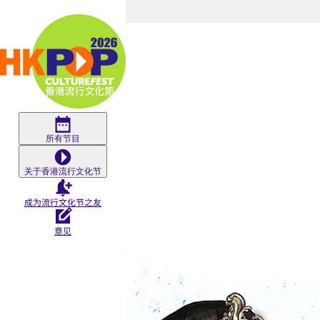
Skip to main content
《流
行
盲
所有节目
关于香港流行文化节
盒》
成为流行文化节之友
户
意见
外