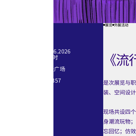
展览
外展活动
活动资​​讯
25.04.2026 - 30.06.2026
《流
中午12时至晚上8时
香港文化中心露天广场
节目查询: 3755 3357
是次展览与职
装、空间设计
免费入场
现场共设四个
身潮流玩物；
忘回忆；仿效