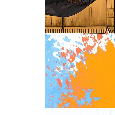
文
化
节