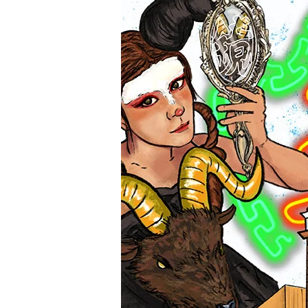
装
置
|
香
港
流
行