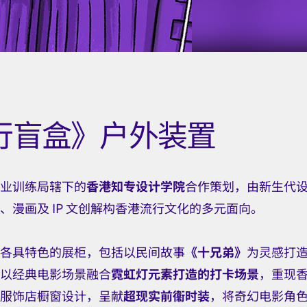
行盲盒》户外装置
业训练局辖下的
香港知专设计学院
合作策划，由新生代
、漫画及 IP 文创解构香港流行文化的多元面向。
各具特色的展柜，包括以民间故事
《十兄弟》
为灵感打造
以经典电影场景融合
霓虹灯元素打造的打卡场景
，重现
服饰店橱窗设计，呈献
超现实前衞时装
，将奇幻电影角