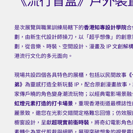
免費入場
意見
是次展覽與職業訓練局轄下的
香港知專設計學院
合
劃，由新生代設計師操刀，以「超乎想像」的創意
劃，從音樂、時裝、空間設計、漫畫及 IP 文創解
港流行文化的多元面向。
現場共設四個各具特色的展櫃，包括以民間故事
《
弟》
為靈感打造全新玩藝 IP，配合原創漫畫故事，
家傳戶曉的角色變身潮流玩物；以經典電影場景融
虹燈元素打造的打卡場景
，重現香港街道最標誌性
麗景致，邀您在光影交錯間定格難忘回憶；仿效服
櫥窗設計，呈獻
超現實前衞時裝
，將奇幻電影角色
素轉化為當代剪裁與細節，展現突破想象的視覺震