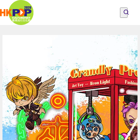
Skip to main content
《流
行
探索節目、人們與地點
所有節目
關於香港流行文化節
盲
探索節目、人們與地點
成為流行文化節之友
意見
盒》
戶
外
裝
置
|