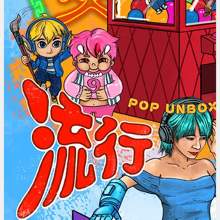
香
港
流
行
文
化
節