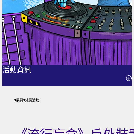
活動資訊
25.04.2026 - 30.06.2026
展覽
外展活動
中午12時至晚上8時
香港文化中心露天廣場
《流行盲盒》戶外裝
節目查詢: 3755 3357