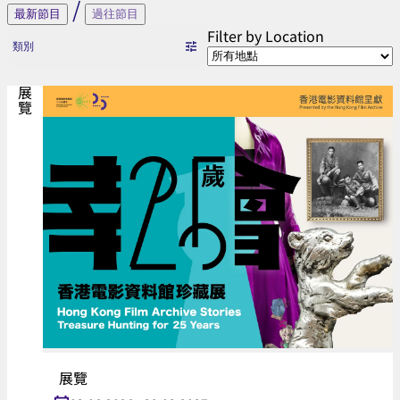
文
/
最新節目
過往節目
化
Filter by Location
類別
節
展覽
展覽