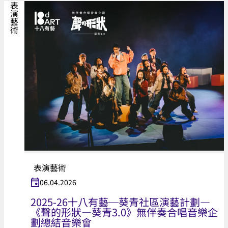
表演藝術
表演藝術
06.04.2026
2025-26十八有藝─葵青社區演藝計劃—
《聲的形狀—葵青3.0》無伴奏合唱音樂企
劃總結音樂會