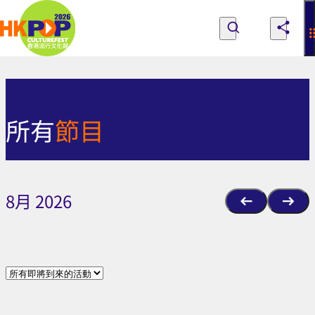
Skip to main content
所
有
探索節目、人們與地點
所有節目
關於香港流行文化節
節
探索節目、人們與地點
成為流行文化節之友
意見
所有
節目
目
|
香
8月 2026
港
流
行