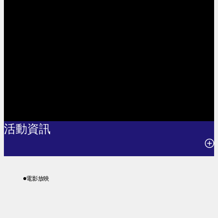
活動資訊
25.04.2026 全日所有放映場次適用
電影放映
適用於全港商業戲院
節目查詢: 2576 3833