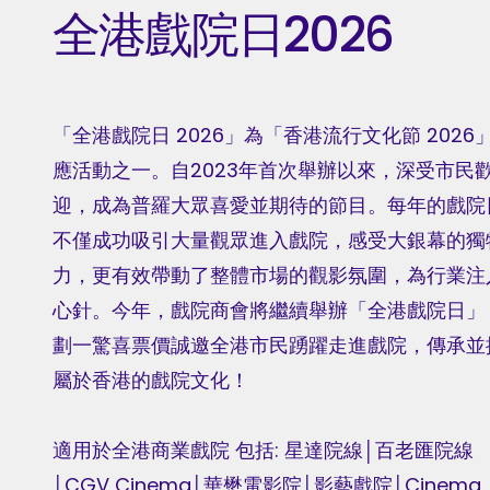
全港戲院日2026
詳情
$30
各⼤戲院票房及網上售票網⾴4⽉22⽇中午12時起
陸續公開發售 (除百老滙電影中心戲院-票房於下午
3時開始營業(網上預售不受影響) 及 寶⽯戲院將於
「全港戲院日 2026」為「香港流行文化節 2026
4⽉24⽇於票房發售)；戲院票房購票每⼈每次最
多只可購買4張戲票；網上購票數量以各⼤院線的
應活動之一。自2023年首次舉辦以來，深受市民
購票限制為準。活動詳情以各參與戲院網⾴及專⾴
迎，成為普羅大眾喜愛並期待的節目。每年的戲院
公佈。
不僅成功吸引大量觀眾進入戲院，感受大銀幕的獨
意見
力，更有效帶動了整體市場的觀影氛圍，為行業注
心針。今年，戲院商會將繼續舉辦「全港戲院日」
劃一驚喜票價誠邀全港市民踴躍走進戲院，傳承並
屬於香港的戲院文化！
適用於全港商業戲院 包括: 星達院線│百老匯院線
│CGV Cinema│華懋電影院│影藝戲院│Cinema