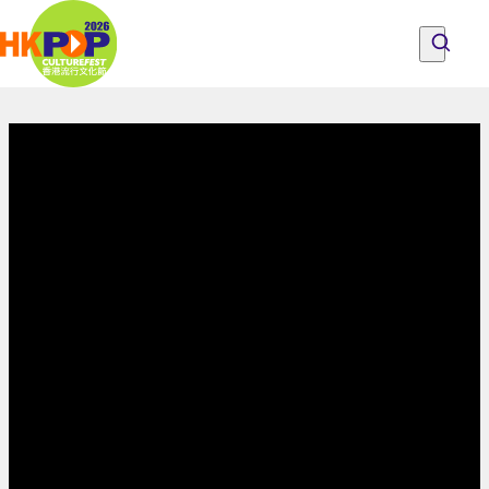
Skip to main content
全
港
探索節目、人們與地點
所有節目
關於香港流行文化節
戲
探索節目、人們與地點
成為流行文化節之友
意見
院
日
2026
|
香
港