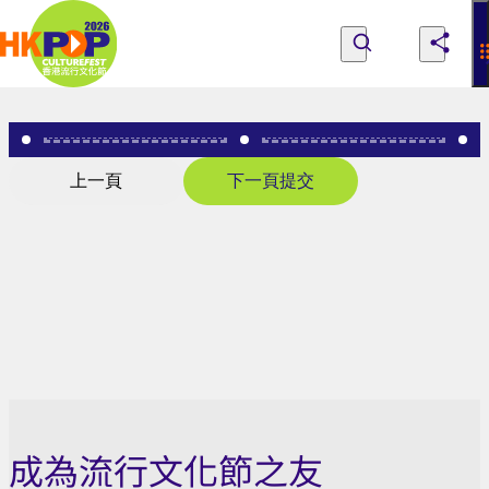
Skip to main content
Survey
|
探索節目、人們與地點
所有節目
關於香港流行文化節
香
探索節目、人們與地點
成為流行文化節之友
意見
上一頁
下一頁
提交
港
流
行
文
化
節
成為流行文化節之友