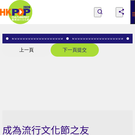
Skip to main content
Survey
|
探索節目、人們與地點
所有節目
關於香港流行文化節
香
探索節目、人們與地點
成為流行文化節之友
意見
上一頁
下一頁
提交
港
流
行
文
化
節
成為流行文化節之友