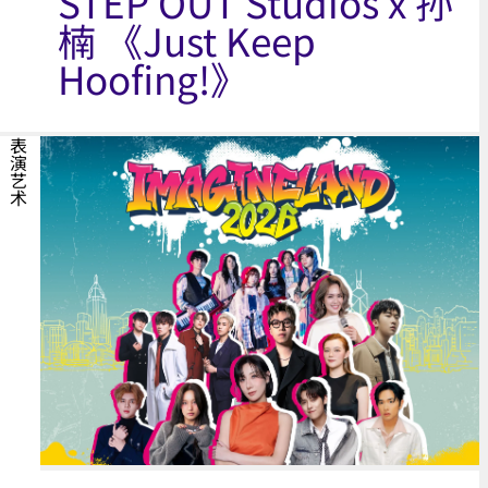
STEP OUT Studios x 孙
楠 《Just Keep
Hoofing!》
表演艺术