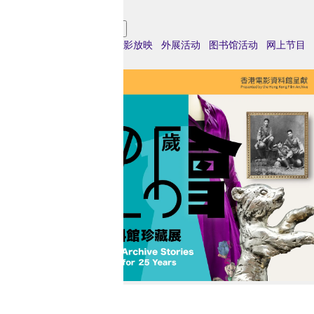
港
/
最新节目
过往节目
全部
展览
表演艺术
电影放映
外展活动
图书馆活动
网上节目
流
展览
行
文
化
节
展览