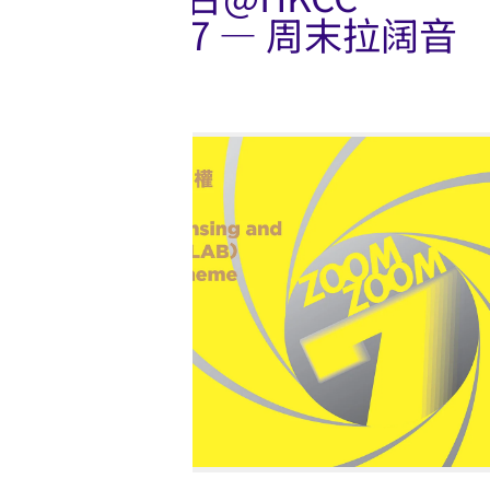
2026/27 — 周末拉阔音
乐会
展览