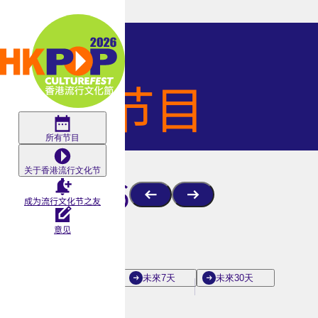
Skip to main content
所
所有
节目
有
节
所有节目
关于香港流行文化节
目
8月 2026
成为流行文化节之友
|
意见
香
今天
明天
未來7天
未來30天